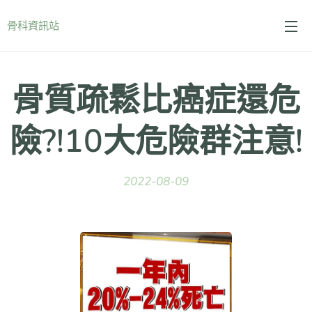
骨科資訊站
骨質疏鬆比癌症還危
險?!10大危險群注意!
2022-08-09